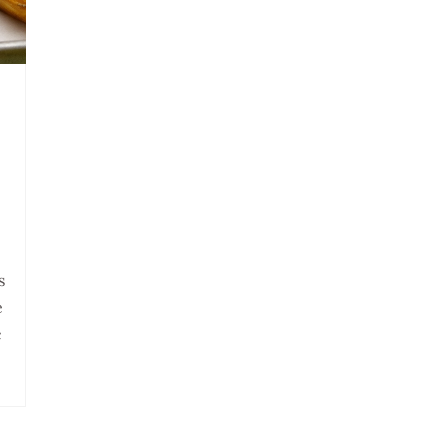
e
s
é
c